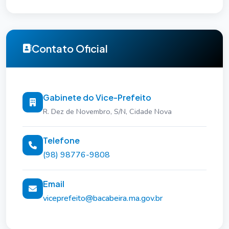
determinação do chefe do Executivo.
Representar o Município
em eventos oficiais,
quando designado.
Contato Oficial
Assumir funções específicas
(se previsto na
Lei Orgânica), como:
Gabinete do Vice-Prefeito
Coordenar secretarias ou projetos
R. Dez de Novembro, S/N, Cidade Nova
estratégicos.
Presidir comissões ou conselhos
Telefone
municipais.
(98) 98776-9808
Participar de reuniões do governo
Email
municipal
, podendo opinar sobre políticas
viceprefeito@bacabeira.ma.gov.br
públicas.